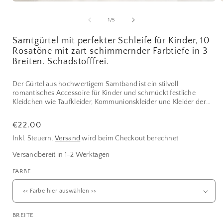
Medien
1
in
i
von
1
/
5
Modal
öffnen
ö
Samtgürtel mit perfekter Schleife für Kinder, 10
Rosatöne mit zart schimmernder Farbtiefe in 3
Breiten. Schadstofffrei.
Der Gürtel aus hochwertigem Samtband ist ein stilvoll
romantisches Accessoire für Kinder und schmückt festliche
Kleidchen wie Taufkleider, Kommunionskleider und Kleider der
Blumenmädchen.
Normaler
€22.00
Der edle Gürtel besteht aus einem Samtband und einer genähten
Preis
Schleife. Die beiden Enden des Gürtels sind schräg geschnitten
Inkl. Steuern.
Versand
wird beim Checkout berechnet
und versiegelt. Das hochwertige Samtband aus der Schweiz hat
Versandbereit in 1-2 Werktagen
eine weiche Oberfläche und einen festen Griff.
FARBE
Die Schleife kann vorn, seitlich oder auf dem Rücken getragen
werden und hat schräg geschnittene und versiegelte Enden. Das
hochwertige Satinband verfügt über eine zart schimmernde
Farbtiefe und einen festen Griff. Das Satin-Band aus Schweizer
Herstellung ist schadstofffrei und entspricht dem Öko-Tex
BREITE
Standard 100.