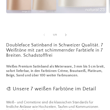
Medien
1
in
i
Modal
öffnen
ö
von
1
/
11
Doubleface Satinband in Schweizer Qualität. 7
Weißtöne mit zart schimmernder Farbtiefe in 7
Breiten. Schadstofffrei
Weißes Premium Satinband als Meterware, 3 mm bis 5 cm breit,
sofort lieferbar, in den Farbtönen Crème, Brautweiß, Platinum,
Beige, Sand und über 100 weiter Farbnuancen.
🎨 Unsere 7 weißen Farbtöne im Detail
Weiß- und Cremetöne sind die klassischen Standards für
festliche Anlässe wie Hochzeiten, Taufen und Kommunionen.