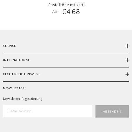
Pastelltöne mit zart
€4.68
schimmernder Farbtiefe in 7
Ab
Breiten. Schadstofffrei
SERVICE
INTERNATIONAL
RECHTLICHE HINWEISE
NEWSLETTER
Newsletter Registrierung
ABSENDEN