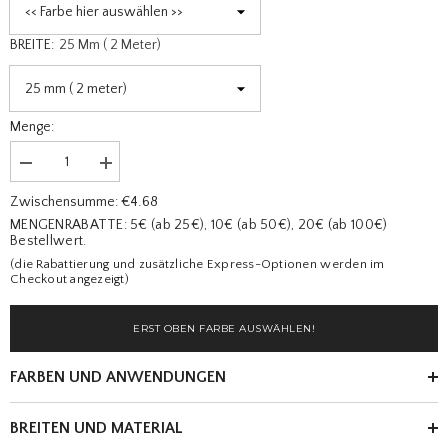
BREITE:
25 Mm ( 2 Meter)
Menge:
Menge
Menge
verringern
erhöhen
für
für
€4.68
Zwischensumme:
Doubleface
Doubleface
MENGENRABATTE: 5€ (ab 25€), 10€ (ab 50€), 20€ (ab 100€)
Satinband
Satinband
Bestellwert.
in
in
Schweizer
Schweizer
(die Rabattierung und zusätzliche Express-Optionen werden im
Qualität.
Qualität.
Checkout angezeigt)
13
13
Pastelltöne
Pastelltöne
mit
mit
ERST OBEN FARBE AUSWÄHLEN!
zart
zart
schimmernder
schimmernder
Farbtiefe
Farbtiefe
FARBEN UND ANWENDUNGEN
in
in
7
7
Breiten.
Breiten.
Schadstofffrei
Schadstofffrei
BREITEN UND MATERIAL