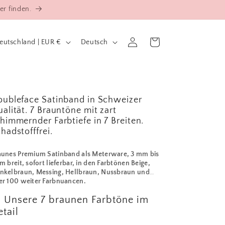
er finden.
S
Einloggen
Warenkorb
Deutschland | EUR €
Deutsch
p
r
a
c
ubleface Satinband in Schweizer
h
alität. 7 Brauntöne mit zart
e
himmernder Farbtiefe in 7 Breiten.
hadstofffrei.
aunes Premium Satinband als Meterware, 3 mm bis
m breit, sofort lieferbar, in den Farbtönen Beige,
nkelbraun, Messing, Hellbraun, Nussbraun und
er 100 weiter Farbnuancen.
 Unsere 7 braunen Farbtöne im
tail