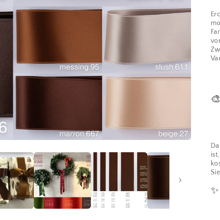
Er
mo
Fa
vo
Zw
Var

Da
ist
ko
Sie
✨