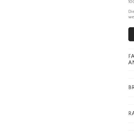
100
Di
we
F
A
B
R