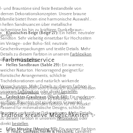
d- und Brauntöne sind feste Bestandteile von
dernen Dekorationskonzepten. Unsere braune
rbfamilie bietet Ihnen eine harmonische Auswahl
n hellen Sandnuancen über metallische
ischentöne bis hin zu kräftigen Dunkelbraun-
Klassisches Beige (Beige 27):
Ein heller, neutraler
ianten.
Sandton. Sehr vielseitig einsetzbar für Hochzeiten
im Vintage- oder Boho-Stil, neutrale
Geschenkverpackungen und textile Details. Mehr
Details zu diesem Farbton in unserem
Farblexikon
 Farbmusterservice
oder direkt
bestellen
.
Helles Sandbraun (Sable 29):
Ein warmer,
weicher Naturton. Hervorragend geeignet für
floristische Arrangements, schlichte
Tischdekorationen und natürlich wirkende
Verpackungen. Mehr Details zu diesem Farbton in
 Meterware generell vom Umtausch ausgeschlossen
unserem
Farblexikon
oder direkt
bestellen
.
, empfehlen wir Ihnen, vorab unsere
Gedecktes Graubraun (Slush 611):
Ein moderner,
stengünstigen Farbmuster zu bestellen – so finden
aschiger Braunton mit spürbarem Grauanteil.
 garantiert den passenden Farbton für Ihr Projekt!
Passend für minimalistische Designs, schlichte
Papeterie und zeitlose Dekorationen. Mehr Details
 Endlose kreative Möglichkeiten ✨
zu diesem Farbton in unserem
Farblexikon
oder
direkt
bestellen
.
Edles Messing (Messing 95):
Ein warmer Farbton
🥂
Feste, Gastgeschenke & Hochzeit:
Geeignet