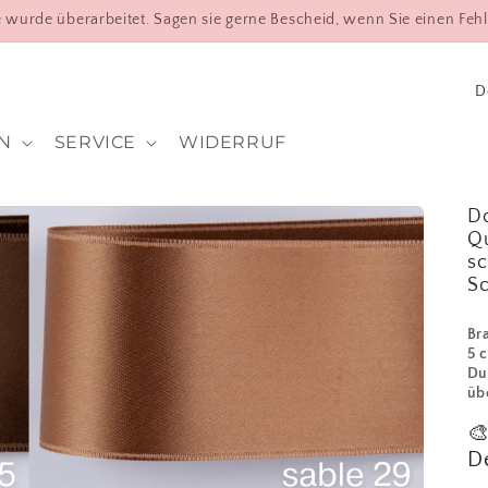
 wurde überarbeitet. Sagen sie gerne Bescheid, wenn Sie einen Fehl
L
a
n
N
SERVICE
WIDERRUF
d
/
Do
R
Qu
e
sc
g
Sc
i
o
Br
5 c
n
Du
üb

De