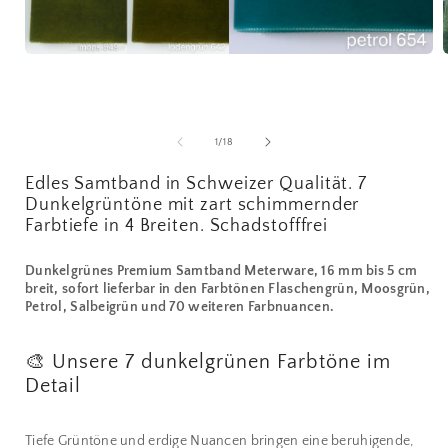
Medien
1
in
i
Modal
öffnen
ö
von
1
/
18
Edles Samtband in Schweizer Qualität. 7
Dunkelgrüntöne mit zart schimmernder
Farbtiefe in 4 Breiten. Schadstofffrei
Dunkelgrünes Premium Samtband Meterware, 16 mm bis 5 cm
breit, sofort lieferbar in den Farbtönen Flaschengrün, Moosgrün,
Petrol, Salbeigrün und 70 weiteren Farbnuancen.
🎨 Unsere 7 dunkelgrünen Farbtöne im
Detail
Tiefe Grüntöne und erdige Nuancen bringen eine beruhigende,