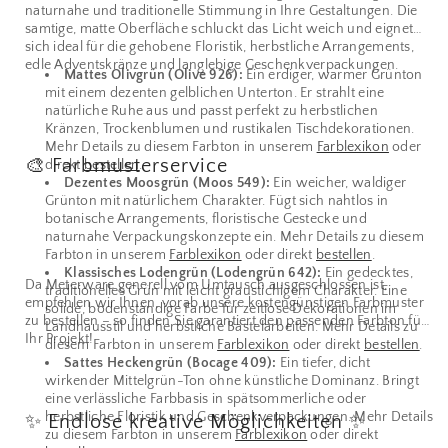
naturnahe und traditionelle Stimmung in Ihre Gestaltungen. Die
samtige, matte Oberfläche schluckt das Licht weich und eignet
sich ideal für die gehobene Floristik, herbstliche Arrangements,
edle Adventskränze und langlebige Geschenkverpackungen.
Mattes Olivgrün (Olive 926):
Ein erdiger, warmer Grünton
mit einem dezenten gelblichen Unterton. Er strahlt eine
natürliche Ruhe aus und passt perfekt zu herbstlichen
Kränzen, Trockenblumen und rustikalen Tischdekorationen.
Mehr Details zu diesem Farbton in unserem
Farblexikon
oder
🎨 Farbmusterservice
direkt
bestellen
.
Dezentes Moosgrün (Moos 549):
Ein weicher, waldiger
Grünton mit natürlichem Charakter. Fügt sich nahtlos in
botanische Arrangements, floristische Gestecke und
naturnahe Verpackungskonzepte ein. Mehr Details zu diesem
Farbton in unserem
Farblexikon
oder direkt
bestellen
.
Klassisches Lodengrün (Lodengrün 642):
Ein gedecktes,
Da Meterware generell vom Umtausch ausgeschlossen ist,
traditionelles Grün mit leicht graustichigem Charakter. Eine
empfehlen wir Ihnen, vorab unsere kostengünstigen Farbmuster
solide, bodenständige Farbe für zeitlose Dekorationen im
zu bestellen – so finden Sie garantiert den passenden Farbton für
Landhausstil und herbstliche Bastelarbeiten. Mehr Details zu
Ihr Projekt!
diesem Farbton in unserem
Farblexikon
oder direkt
bestellen
.
Sattes Heckengrün (Bocage 409):
Ein tiefer, dicht
wirkender Mittelgrün-Ton ohne künstliche Dominanz. Bringt
eine verlässliche Farbbasis in spätsommerliche oder
herbstliche Floristik und Geschenkverpackungen. Mehr Details
✨ Endlose kreative Möglichkeiten ✨
zu diesem Farbton in unserem
Farblexikon
oder direkt